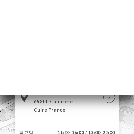
약
기
문
기
러
뷰
뉴
락
115 Grande Rue de
Saint Clair
69300 Caluire-et-
Cuire France
월요일
11:30-16:00 / 18:00-22:00