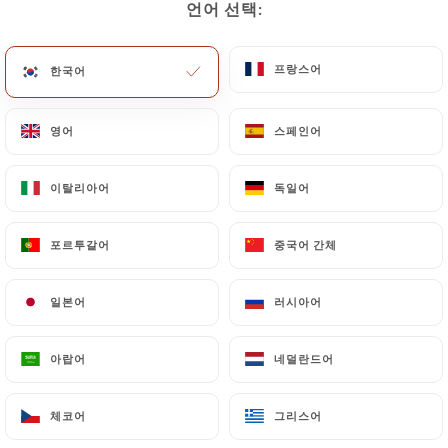
언어 선택:
언어 선택:
메뉴
KO
프랑스어
프랑스어
한국어
한국어
영어
영어
스페인어
스페인어
/
홈
연락처
이탈리아어
이탈리아어
독일어
독일어
연락처
포르투갈어
포르투갈어
중국어 간체
중국어 간체
일본어
일본어
러시아어
러시아어
아랍어
아랍어
네덜란드어
네덜란드어
New Delhi'ce
체코어
체코어
그리스어
그리스어