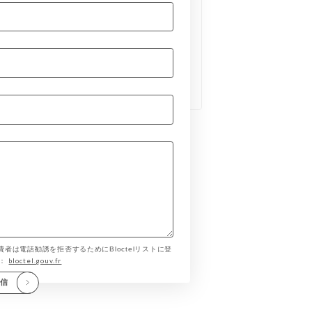
費者は電話勧誘を拒否するためにBloctelリストに登
bloctel.gouv.fr
す：
送信