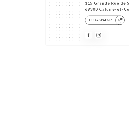
115 Grande Rue de S
69300 Caluire-et-Cu
+33478494767