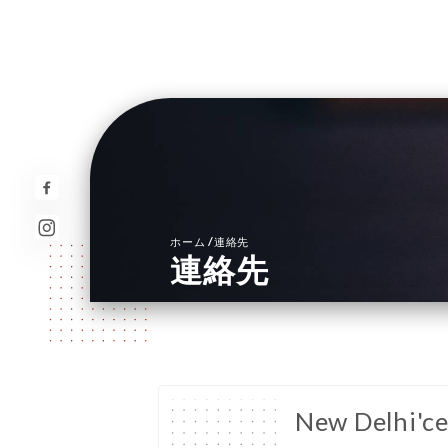
/
ホーム
連絡先
連絡先
New Delhi'c