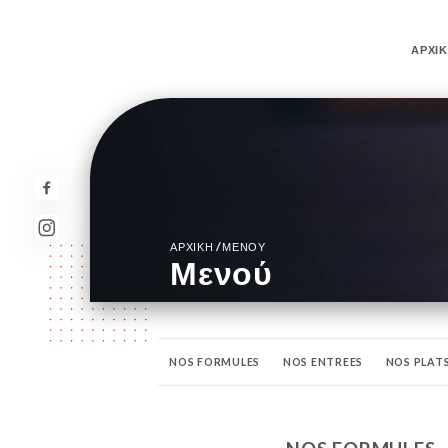
ΑΡΧΙ
/
ΑΡΧΙΚΉ
ΜΕΝΟΎ
Μενού
NOS FORMULES
NOS ENTREES
NOS PLAT