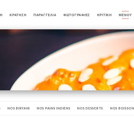
ΚΉ
ΚΡΆΤΗΣΗ
ΠΑΡΑΓΓΕΛΊΑ
ΦΩΤΟΓΡΑΦΊΕΣ
ΚΡΙΤΙΚΉ
ΜΕΝΟΎ
S
NOS BIRYANI
NOS PAINS INDIENS
NOS DESSERTS
NOS BOISSO