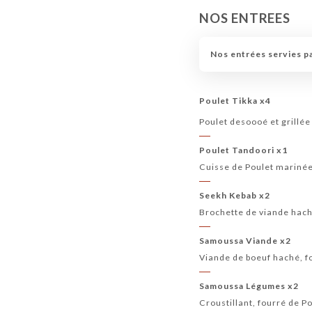
NOS ENTREES
Nos entrées servies pa
Poulet Tikka x4
Poulet desoooé et grillé
Poulet Tandoori x1
Cuisse de Poulet marinée
Seekh Kebab x2
Brochette de viande haché
Samoussa Viande x2
Viande de boeuf haché, fo
Samoussa Légumes x2
Croustillant, fourré de P