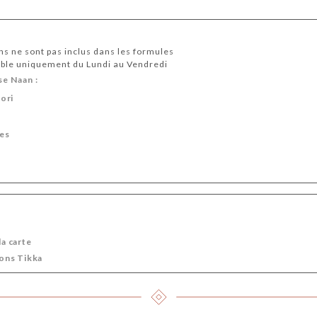
ons ne sont pas inclus dans les formules
ble uniquement du Lundi au Vendredi
se Naan :
ori
es
la carte
mons Tikka