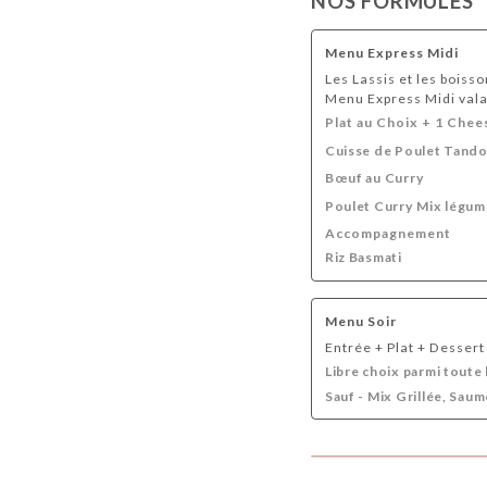
NOS FORMULES
Menu Express Midi
Les Lassis et les boiss
Menu Express Midi vala
Plat au Choix + 1 Chee
Cuisse de Poulet Tando
Bœuf au Curry
Poulet Curry Mix légum
Accompagnement
Riz Basmati
Menu Soir
Entrée + Plat + Dessert
Libre choix parmi toute 
Sauf - Mix Grillée, Sau