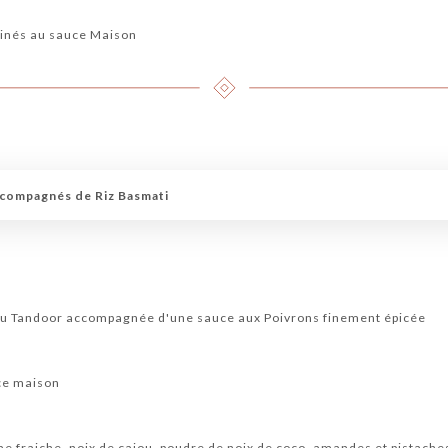
y
rinés au sauce Maison
ccompagnés de Riz Basmati
 au Tandoor accompagnée d'une sauce aux Poivrons finement épicée
uce maison
me fraiche, noix de cajou, poudre de noix de coco, amandes et pistache