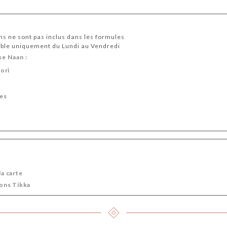
ons ne sont pas inclus dans les formules
ble uniquement du Lundi au Vendredi
se Naan :
ori
es
la carte
mons Tikka