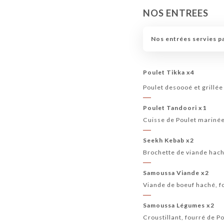
NOS ENTREES
Nos entrées servies pa
Poulet Tikka x4
Poulet desoooé et grillé
Poulet Tandoori x1
Cuisse de Poulet marinée
Seekh Kebab x2
Brochette de viande haché
Samoussa Viande x2
Viande de boeuf haché, fo
Samoussa Légumes x2
Croustillant, fourré de P