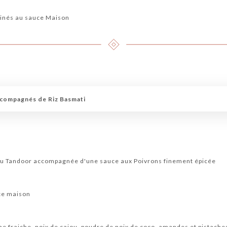
y
rinés au sauce Maison
ccompagnés de Riz Basmati
 au Tandoor accompagnée d'une sauce aux Poivrons finement épicée
uce maison
me fraiche, noix de cajou, poudre de noix de coco, amandes et pistache