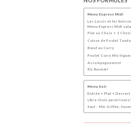
NOS FORMULES
Menu Express Midi
Les Lassis et les boiss
Menu Express Midi vala
Plat au Choix + 1 Chee
Cuisse de Poulet Tando
Bœuf au Curry
Poulet Curry Mix légum
Accompagnement
Riz Basmati
Menu Soir
Entrée + Plat + Dessert
Libre choix parmi toute 
Sauf - Mix Grillée, Sau