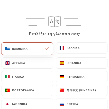
Christian O. βαθμολογήθηκε
C
4/5
Bonne nourriture indienne Plats copieux
Επιλέξτε τη γλώσσα σας:
Επιλέξτε τη γλώσσα σας:
accueil très sympathique
24/02/2026
•
10:55
ΓΑΛΛΙΚΆ
ΓΑΛΛΙΚΆ
ΕΛΛΗΝΙΚΆ
ΕΛΛΗΝΙΚΆ
Patricia D. βαθμολογήθηκε
P
ΑΓΓΛΙΚΆ
ΑΓΓΛΙΚΆ
ΙΣΠΑΝΙΚΆ
ΙΣΠΑΝΙΚΆ
5/5
Tout est délicieux, le service est rapide, les
ΙΤΑΛΙΚΆ
ΙΤΑΛΙΚΆ
ΓΕΡΜΑΝΙΚΆ
ΓΕΡΜΑΝΙΚΆ
prix sont très correct, je recommande
26/09/2025
•
11:09
简体中文 (ΚΙΝΈΖΙΚΑ)
简体中文 (ΚΙΝΈΖΙΚΑ)
ΠΟΡΤΟΓΑΛΙΚΆ
ΠΟΡΤΟΓΑΛΙΚΆ
Pascale T. βαθμολογήθηκε
P
ΙΑΠΩΝΙΚΆ
ΙΑΠΩΝΙΚΆ
ΡΩΣΙΚΆ
ΡΩΣΙΚΆ
5/5