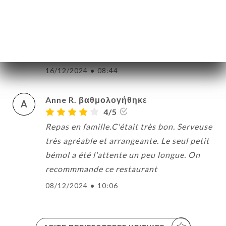
manger un bon plat chez eux pour une
première niveau cuisine indienne bravo à
toute l'équipe ne change rien continuez
comme ça
16/12/2024
•
08:44
Anne R. βαθμολογήθηκε
A
4/5
Repas en famille.C'était très bon. Serveuse
très agréable et arrangeante. Le seul petit
bémol a été l'attente un peu longue. On
recommmande ce restaurant
08/12/2024
•
10:06