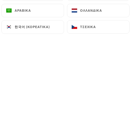
17/04/2025
•
12:54
ΑΡΑΒΙΚΆ
ΑΡΑΒΙΚΆ
ΟΛΛΑΝΔΙΚΆ
ΟΛΛΑΝΔΙΚΆ
CELINE A. βαθμολογήθηκε
한국어 (ΚΟΡΕΆΤΙΚΑ)
한국어 (ΚΟΡΕΆΤΙΚΑ)
ΤΣΈΧΙΚΑ
ΤΣΈΧΙΚΑ
C
5/5
31/03/2025
•
08:50
Jean-Pierre L. βαθμολογήθηκε
J
1/5
Une expérience désastreuse dès l’accueil!!
Nous avions réservé une table pour 20h
via Internet et par téléphone, réservation
qui nous avait été confirmée. Pourtant, à
notre arrivée, une personne à l’accueil
nous a laissés attendre dehors, nous
affirmant de manière impolie que nous