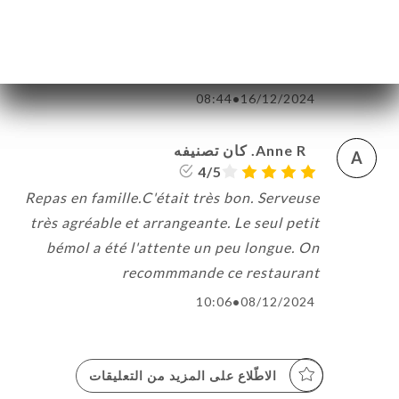
première niveau cuisine indienne bravo à
toute l'équipe ne change rien continuez
comme ça
08:44
•
16/12/2024
Anne R. كان تصنيفه
A
4/5
Repas en famille.C'était très bon. Serveuse
très agréable et arrangeante. Le seul petit
bémol a été l'attente un peu longue. On
recommmande ce restaurant
10:06
•
08/12/2024
الاطّلاع على المزيد من التعليقات