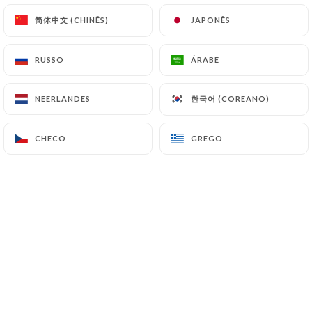
简体中文 (CHINÊS)
简体中文 (CHINÊS)
JAPONÊS
JAPONÊS
RUSSO
RUSSO
ÁRABE
ÁRABE
한국어 (COREANO)
한국어 (COREANO)
NEERLANDÊS
NEERLANDÊS
CHECO
CHECO
GREGO
GREGO