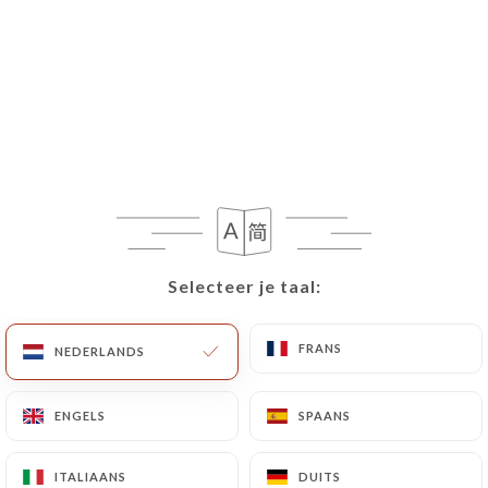
Selecteer je taal:
Selecteer je taal:
FRANS
FRANS
NEDERLANDS
NEDERLANDS
ENGELS
ENGELS
SPAANS
SPAANS
ITALIAANS
ITALIAANS
DUITS
DUITS