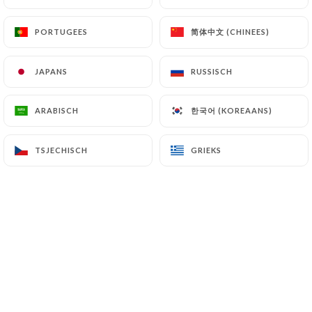
简体中文 (CHINEES)
简体中文 (CHINEES)
PORTUGEES
PORTUGEES
JAPANS
JAPANS
RUSSISCH
RUSSISCH
한국어 (KOREAANS)
한국어 (KOREAANS)
ARABISCH
ARABISCH
TSJECHISCH
TSJECHISCH
GRIEKS
GRIEKS