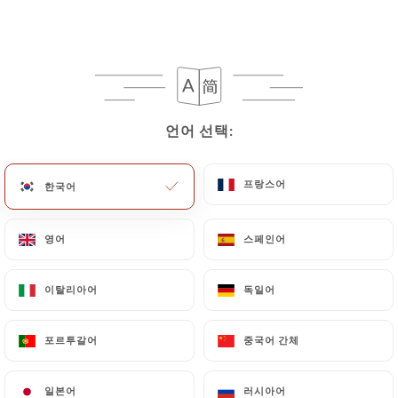
휴무 - 오픈 시간: 11:30
언어 선택:
언어 선택:
프랑스어
프랑스어
한국어
한국어
69 리뷰
RESTAURANT INDIEN - TRAITEUR
영어
영어
스페인어
스페인어
115 Grande Rue De Saint Clair
69300 Caluire-Et-Cuire France
이탈리아어
이탈리아어
독일어
독일어
포르투갈어
포르투갈어
중국어 간체
중국어 간체
소개
일본어
일본어
러시아어
러시아어