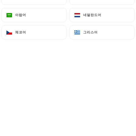
아랍어
아랍어
네덜란드어
네덜란드어
Nous avons le plaisir de vous accueillir
dans notre restaurant situé à Caluire-
체코어
체코어
그리스어
그리스어
et-Cuire, à proximité de la passerelle
reliant la cité internationale et le
quartier de Saint-Clair.
Le restaurant propose une cuisine
indienne raffinée et authentique qui
vous fera voyager.
Tous nos plats sont disponibles pour de
la vente à emporter et en livraison.
Nous sommes heureux de pouvoir vous
proposer les services suivants :
- Traiteur
- Privatisation du restaurant pour