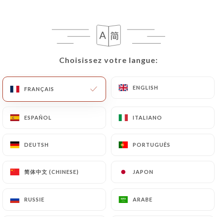
Les demandes de suppression de Données
Personnelles seront soumises aux obligations qui
sont imposées à
https://new-delhice.com
par la
loi, notamment en matière de conservation ou
d’archivage des documents. Enfin, les Utilisateurs
Choisissez votre langue:
Choisissez votre langue:
de
https://new-delhice.com
peuvent déposer une
réclamation auprès des autorités de contrôle, et
ENGLISH
ENGLISH
FRANÇAIS
FRANÇAIS
notamment de la CNIL
(
https://www.cnil.fr/fr/plaintes
).
ESPAÑOL
ESPAÑOL
ITALIANO
ITALIANO
7.4 Non-communication des données personnelles
DEUTSH
DEUTSH
PORTUGUÊS
PORTUGUÊS
https://new-delhice.com
s’interdit de traiter,
héberger ou transférer les Informations collectées
sur ses Clients vers un pays situé en dehors de
简体中文 (CHINESE)
简体中文 (CHINESE)
JAPON
JAPON
l’Union européenne ou reconnu comme « non
adéquat » par la Commission européenne sans en
RUSSIE
RUSSIE
ARABE
ARABE
informer préalablement le client. Pour autant,